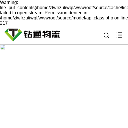
Warning:
file_put_contents(/home/ztwlrzutiwql/wwwroot/source/cache/li
failed to open stream: Permission denied in
/home/ztwlrzutiwql/wwwroot/source/model/api.class.php on line
217