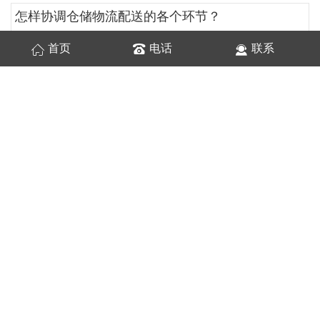
怎样协调仓储物流配送的各个环节？
仓储物流配送是由多个关联环节构成的有机整体，...
首页
电话
联系
B2B/B2C一件代发的订单处理流...
在 B2B 和 B2C 一件代发业务中，规范...
哪些产品适合B2B/B2C一件代发？
在 B2B 和 B2C 的一件代发模式中，并...
电商商超入仓如何优化仓储布局？
在电商商超入仓的运营中，仓储布局的优化是提高...
电商商超入仓有哪些必备条件？
随着电商行业的迅猛发展，越来越多的商家选择将...